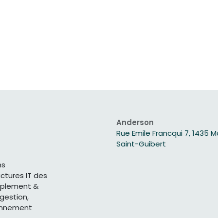
Anderson
Rue Emile Francqui 7, 1435 
Saint-Guibert
ns
uctures IT des
mplement &
gestion,
ronnement